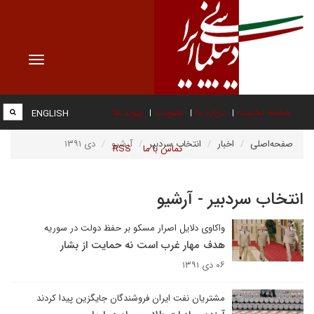
Toggle
vigation
صفحه نخست
درباره ما
عضویت
پیوند ها
ENGLISH
صفحه‌اصلی
اخبار
انتخاب سردبیر
آرشیو
دی ۱۳۹۱
تماس با ما
RSS
انتخاب سردبیر - آرشیو
واکاوی دلایل اصرار مسکو بر حفظ دولت در سوریه
هدف مهار غرب است نه حمایت از بشار
۰۶ دی ۱۳۹۱
مشتریان نفت ایران فروشندگان جایگزین پیدا کردند