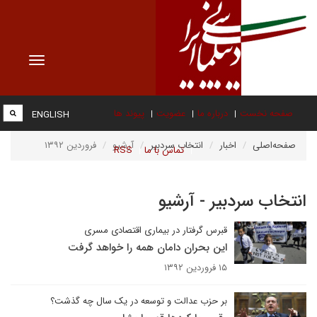
Toggle
vigation
صفحه نخست
درباره ما
عضویت
پیوند ها
ENGLISH
صفحه‌اصلی
اخبار
انتخاب سردبیر
آرشیو
فروردین ۱۳۹۲
تماس با ما
RSS
انتخاب سردبیر - آرشیو
قبرس گرفتار در بیماری اقتصادی مسری
این بحران دامان همه را خواهد گرفت
۱۵ فروردین ۱۳۹۲
بر حزب عدالت و توسعه در یک سال چه گذشت؟