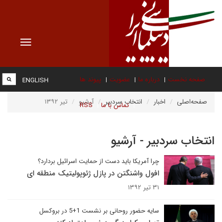
Toggle
vigation
صفحه نخست
درباره ما
عضویت
پیوند ها
ENGLISH
صفحه‌اصلی
اخبار
انتخاب سردبیر
آرشیو
تیر ۱۳۹۲
تماس با ما
RSS
انتخاب سردبیر - آرشیو
چرا آمریکا باید دست از حمایت اسرائیل بردارد؟
افول واشنگتن در پازل ژئوپولیتیک منطقه ای
۳۱ تیر ۱۳۹۲
سایه حضور روحانی بر نشست 1+5 در بروکسل