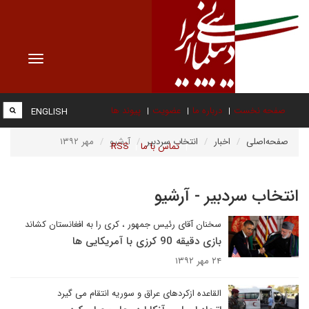
Toggle
vigation
صفحه نخست
درباره ما
عضویت
پیوند ها
ENGLISH
صفحه‌اصلی
اخبار
انتخاب سردبیر
آرشیو
مهر ۱۳۹۲
تماس با ما
RSS
انتخاب سردبیر - آرشیو
سخنان آقای رئیس جمهور ، کری را به افغانستان کشاند
بازی دقیقه 90 کرزی با آمریکایی ها
۲۴ مهر ۱۳۹۲
القاعده ازکردهای عراق و سوریه انتقام می گیرد