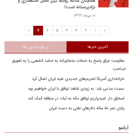
همچنان شاکله روابط بین الملل استعماری و
نژادپرستانه است!
۰۱ مرداد ۱۳۹۹
»
7
6
5
4
3
2
1
«
آخرین خبرها
پر بازدیدترین ها
مقاومت عراق پاسخ به حملات متجاوزانه به حشد الشعبی را به تعویق
انداخت
خزانه‌داری آمریکا تحریم‌های جدیدی علیه ایران اعمال کرد
بسنت مدعی شد: به زودی شاهد توافق با ایران خواهیم بود
اسحاق دار: امیدواریم توافق مکه به ثبات در منطقه کمک کند
پایان عمر ۵۰ ساله دلارهای نفتی به دست ایران
آرشیو