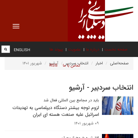
Toggle
vigation
صفحه نخست
درباره ما
عضویت
پیوند ها
ENGLISH
صفحه‌اصلی
اخبار
انتخاب سردبیر
آرشیو
شهریور ۱۴۰۱
تماس با ما
RSS
انتخاب سردبیر - آرشیو
باید در مجامع بین المللی فعال شد
لزوم توجه بیشتر دستگاه دیپلماسی به تهدیدات
اسرائیل علیه صنعت هسته ای ایران
۰۹ شهریور ۱۴۰۱
افق تیره خروج از بحران