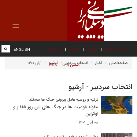
Toggle
vigation
صفحه نخست
درباره ما
عضویت
پیوند ها
ENGLISH
صفحه‌اصلی
اخبار
انتخاب سردبیر
آرشیو
آبان ۱۴۰۱
تماس با ما
RSS
انتخاب سردبیر - آرشیو
ترکیه و روسیه عامل بیرونی جنگ ها هستند
مقوله قومیت ها در جنگ های این روز قفقاز و
اوکراین
۰۸ آبان ۱۴۰۱
پوتین تهدید و بایدن تایید می کند