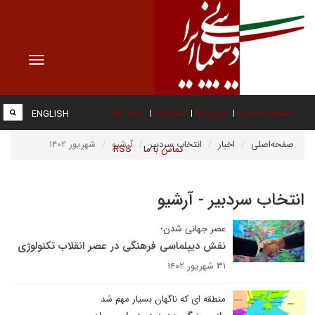
Toggle
vigation
صفحه نخست
درباره ما
عضویت
پیوند ها
ENGLISH
صفحه‌اصلی
اخبار
انتخاب سردبیر
آرشیو
شهریور ۱۴۰۲
تماس با ما
RSS
انتخاب سردبیر - آرشیو
عصر جهانی شدن؛
نقش دیپلماسی فرهنگی در عصر انقلاب تکنولوژی
۳۱ شهریور ۱۴۰۲
منطقه ای که ناگهان بسیار مهم شد