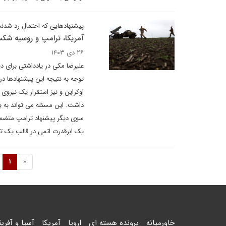
پیشنهادهایی که احتمال رد شدن
آمریکا، ترامپ و روسیه شک
۲۶ دی ۱۴۰۳
علیرضا مکی در یادداشتی برای د
توجه به نتیجه این پیشنهادها د
اوکراین و نیز استقرار یک نیروی
داشت. این مسئله می تواند به 
سوی دیگر پیشنهاد ترامپ متضمن
یک ابرقدرت اتمی در قالب یک ت
1
«
خاورمیانه
پرونده هسته ای
اروپا
آمریکا
آسیا و آفریق