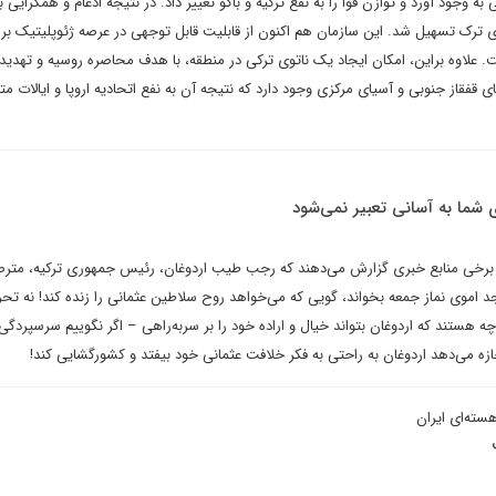
ه وجود آورد و توازن قوا را به نفع ترکیه و باکو تغییر داد. در نتیجه ادغام و همگرایی 
رک تسهیل شد. این سازمان هم اکنون از قابلیت قابل توجهی در عرصه ژئوپلیتیک برا
ت. علاوه براین، امکان ایجاد یک ناتوی ترکی در منطقه، با هدف محاصره روسیه و تهدید
ی قفقاز جنوبی و آسیای مرکزی وجود دارد که نتیجه آن به نفع اتحادیه اروپا و ایالات م
ی شما به‌ آسانی تعبیر نمی‌شود
برخی منابع خبری گزارش می‌دهند که رجب طیب اردوغان، رئیس جمهوری ترکیه، متر
 اموی نماز جمعه بخواند، گویی که می‌خواهد روح سلاطین عثمانی را زنده کند! نه تحر
هستند که اردوغان بتواند خیال و اراده خود را بر سربه‌راهی – اگر نگوییم سرسپردگی 
زه می‌دهد اردوغان به راحتی به فکر خلافت عثمانی خود بیفتد و کشورگشایی کند!
هسته‌ای ایران