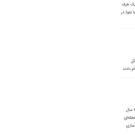
 یک طرف
 نفوذ در
ئل
م دادند
اسلام ذوالقدرپور در یادداشتی برای دیپلماسی ایرانی می‌نویسد: رجب طیب اردوغان، رئیس جمهوری کنونی ترکیه، در ۲۲ سال
طقه‌ای
رسازی