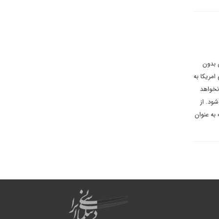
 بدون
مریکا به
نخواهد
ود. از
به عنوان