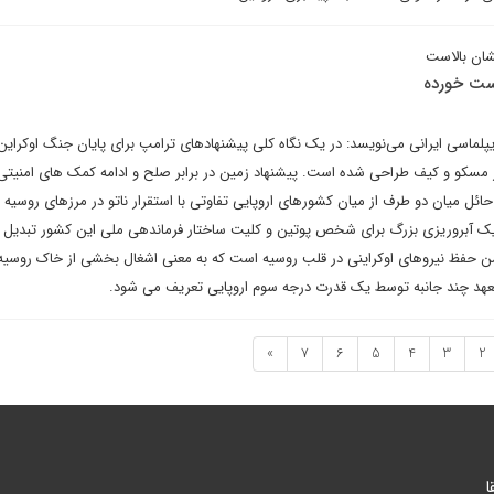
شان بالاست
ست خورده
یپلماسی ایرانی می‌نویسد: در یک نگاه کلی پیشنهادهای ترامپ برای پایان جنگ اوکراین
ر مسکو و کیف طراحی شده است. پیشنهاد زمین در برابر صلح و ادامه کمک های امنیتی ا
 حائل میان دو طرف از میان کشورهای اروپایی تفاوتی با استقرار ناتو در مرزهای روسیه 
یک آبروریزی بزرگ برای شخص پوتین و کلیت ساختار فرماندهی ملی این کشور تبدیل ش
 حفظ نیروهای اوکراینی در قلب روسیه است که به معنی اشغال بخشی از خاک روسیه 
عهد چند جانبه توسط یک قدرت درجه سوم اروپایی تعریف می شود.
»
7
6
5
4
3
2
ا