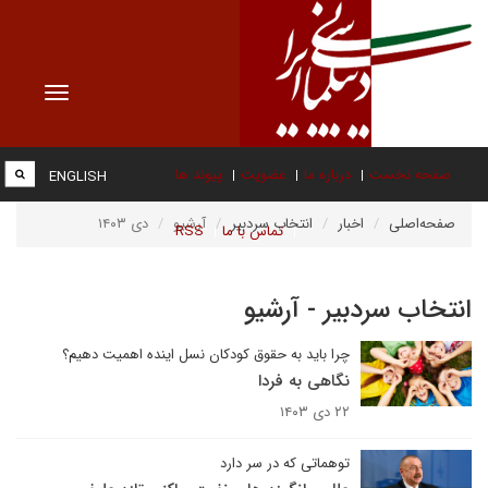
Toggle
vigation
صفحه نخست
درباره ما
عضویت
پیوند ها
ENGLISH
صفحه‌اصلی
اخبار
انتخاب سردبیر
آرشیو
دی ۱۴۰۳
تماس با ما
RSS
انتخاب سردبیر - آرشیو
چرا باید به حقوق کودکان نسل اینده اهمیت دهیم؟
نگاهی به فردا
۲۲ دی ۱۴۰۳
توهماتی که در سر دارد