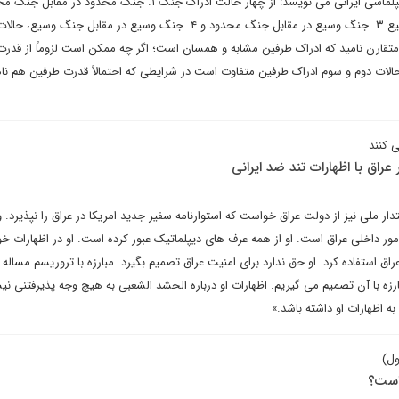
جنگ محدود در مقابل جنگ وسیع ۳. جنگ وسیع در مقابل جنگ محدود و ۴. جنگ وسیع در مقابل جنگ وسی
متقارن نامید که ادراک طرفین مشابه و همسان است؛ اگر چه ممکن است لزوماً از قدرت
ر حالات دوم و سوم ادراک طرفین متفاوت است در شرایطی که احتمالاً قدرت طرفین هم ن
ی کنند
عراق با اظهارات تند ضد ایرانی
ر ملی نیز از دولت عراق خواست که استوارنامه سفیر جدید امریکا در عراق را نپذیرد.
ور داخلی عراق است. او از همه عرف های دیپلماتیک عبور کرده است. او در اظهارات خو
راق استفاده کرد. او حق ندارد برای امنیت عراق تصمیم بگیرد. مبارزه با تروریسم مساله 
زه با آن تصمیم می گیریم. اظهارات او درباره الحشد الشعبی به هیچ وجه پذیرفتنی نی
 اظهارات او داشته باشد.»
ول)
 است؟