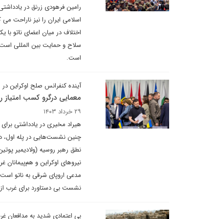
رامین فرهودی زرنق در یادداشتی
اسلامی ایران را نیز ناراحت می 
اختلاف در میان اعضای ناتو با ی
سلاح و حمایت بین المللی است و
است.
آینده کنفرانس صلح اوکراین در
معمایی درگرو کسب امتیاز ر
۲۹ خرداد ۱۴۰۳
هیراد مخیری در یادداشتی برای د
چنین نشست‌هایی در پله اول، د
نطق رهبر روسیه (ولادیمیر پوتین
نیروهای اوکراین و هم‌پیمانان
مدعی اروپای شرقی به ناتو است ک
نشست بی دستاورد برای غرب از ج
بی اعتمادی شدید به مدافعان غر