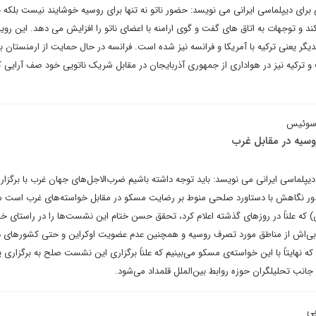
 برای دیپلماسی ایرانی می نویسد: حضور ناتو نه تنها برای روسیه خوشایند نیست بلکه
کند و توجهات به اتاق های گفت و گوی ارامنه با اعضای ناتو را افزایش می دهد. این رو
کدیگر یعنی ترکیه با آمریکا و فرانسه نیز شده است. فرانسه در حال حمایت از ارمنستان 
 ترکیه نیز در هواداری از جمهوری آذربایجان در مقابل شریک ناتویی خود صف آرایی ک
 سوئیس
وسیه در مقابل غرب
یپلماسی ایرانی می نویسد: باید توجه داشته باشیم ضرب‌الاجل‌های جهان غرب با برگزار
ور نگاهش با دستاورد صلحی منوط بر رضایت مسکو در مقابل خواسته‌های غرب است مسل
) که علناً در روزهای گذشته اعلام کرد، تحقق حسن ختام این نشست‌ها را در راستای خ
 غربی‌اش از مناطق مورد تصرف روسیه و همچنین عدم عضویت اوکراین و حتی کشورهای د
ه نهایتاً با این خواسته‌ی مسکو می‌بینیم که علناً برگزاری این نشست صلح به برگزاری 
انب تحلیلگران حوزه روابط بین‌الملل قلمداد می‌شود.
بی