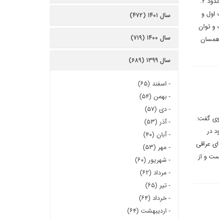
سینا عمادی در یادداشتی برای دیپلماسی ایرانی می نویسد: از چهار حالت ادراک جنگ ۱. جنگ محدود در مقابل جنگ محدود ۲.
ع، حالات اول و
سال ۱۴۰۱ (۴۷۲)
 و توان
سال ۱۴۰۰ (۷۱۹)
اهمسان
سال ۱۳۹۹ (۶۸۹)
-
اسفند (۶۵)
-
بهمن (۵۴)
-
دی (۵۷)
 وی گفت:
-
آذر (۵۳)
د در
-
آبان (۴۰)
ای عراقی
-
مهر (۵۳)
ست و از
-
شهریور (۶۰)
-
مرداد (۶۲)
-
تیر (۶۵)
-
خرداد (۶۴)
-
اردیبهشت (۶۴)