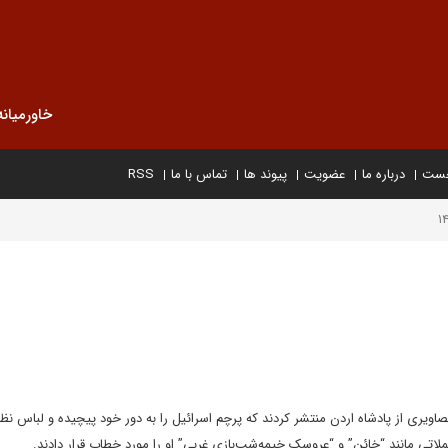
خاورمیانه
خست
درباره ما
عضویت
پیوند ها
تماس با ما
RSS
اویری از پادشاه اردن منتشر کردند که پرچم اسرائیل را به دور خود پیچیده و لباس نظ
 جملاتی مانند “خائن” و “عروسک خیمه‌شب‌بازی غربی” او را مورد خطاب قرار دادند.