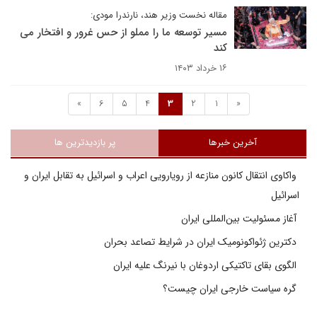
مقاله نخست وزیر هند، نارندرا مودی:
مسیر توسعه ما را مملو از حس غرور و افتخار می
کند
۱۶ خرداد ۱۴۰۳
»
6
5
4
3
2
1
«
آخرین خبرها
پر بازدیدترین ها
واکاوی انتقال کانون منازعه از رویارویی اعراب و اسرائیل به تقابل ایران و
اسرائیل
آغاز مسئولیت بین‌المللی ایران
دکترین ژئواکونومیک ایران در شرایط تصاعد بحران
الگوی بقای تاکتیکی اردوغان با نیرنگ علیه ایران
گره سیاست خارجی ایران چیست؟