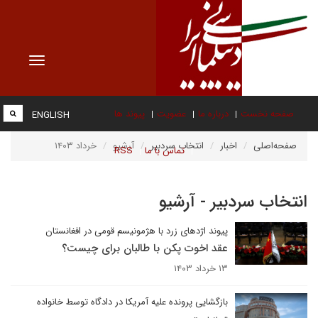
Toggle
vigation
صفحه نخست
درباره ما
عضویت
پیوند ها
ENGLISH
صفحه‌اصلی
اخبار
انتخاب سردبیر
آرشیو
خرداد ۱۴۰۳
تماس با ما
RSS
انتخاب سردبیر - آرشیو
پیوند اژدهای زرد با هژمونیسم قومی در افغانستان
عقد اخوت پکن با طالبان برای چیست؟
۱۳ خرداد ۱۴۰۳
بازگشایی پرونده علیه آمریکا در دادگاه توسط خانواده