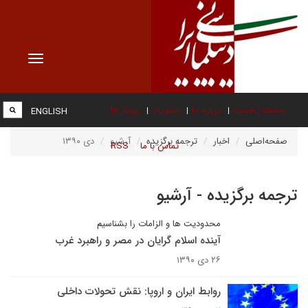
Toggle
vigation
صفحه نخست
درباره ما
عضویت
پیوند ها
ENGLISH
صفحه‌اصلی
اخبار
ترجمه برگزیده
آرشیو
دی ۱۳۹۰
تماس با ما
RSS
ترجمه برگزیده - آرشیو
محدودیت ها و الزامات را بشناسیم
آینده اسلام گرایان در مصر و راهبرد غرب
۲۶ دی ۱۳۹۰
روابط ایران و اروپا: نقش تحولات داخلی