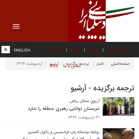
Toggle
vigation
صفحه نخست
درباره ما
عضویت
پیوند ها
ENGLISH
صفحه‌اصلی
اخبار
ترجمه برگزیده
آرشیو
اردیبهشت ۱۳۹۴
تماس با ما
RSS
ترجمه برگزیده - آرشیو
آرزوی محال ریاض
عربستان توانایی رهبری منطقه را ندارد
۳۱ اردیبهشت ۱۳۹۴
روابط دوستانه پاپ فرانسیس و رائول کاسترو