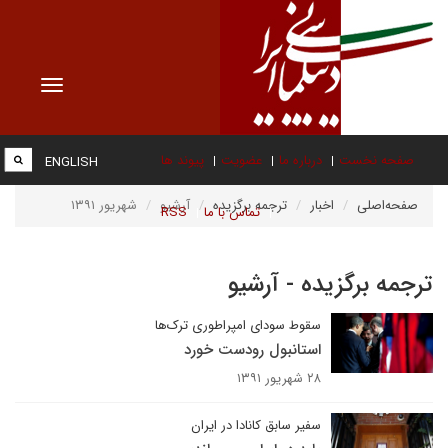
Toggle
vigation
صفحه نخست
درباره ما
عضویت
پیوند ها
ENGLISH
صفحه‌اصلی
اخبار
ترجمه برگزیده
آرشیو
شهریور ۱۳۹۱
تماس با ما
RSS
ترجمه برگزیده - آرشیو
سقوط سودای امپراطوری ترک‌ها
استانبول رودست خورد
۲۸ شهریور ۱۳۹۱
سفیر سابق کانادا در ایران