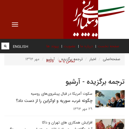
Toggle
vigation
صفحه نخست
درباره ما
عضویت
پیوند ها
ENGLISH
صفحه‌اصلی
اخبار
ترجمه برگزیده
آرشیو
مهر ۱۳۹۴
تماس با ما
RSS
ترجمه برگزیده - آرشیو
سکوت آمریکا در قبال پیشروی‌های روسیه
چگونه غرب، سوریه و اوکراین را از دست داد؟
۲۹ مهر ۱۳۹۴
افزایش همکاری های تهران و داکا