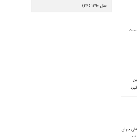
سال ۱۳۹۰ (۳۴)
 تحت
ین
یرد
های جهان