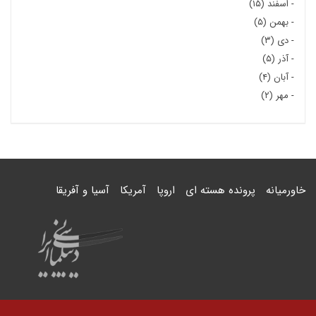
-
اسفند (۱۵)
-
بهمن (۵)
-
دی (۳)
-
آذر (۵)
-
آبان (۴)
-
مهر (۲)
خاورمیانه
پرونده هسته ای
اروپا
آمریکا
آسیا و آفریقا