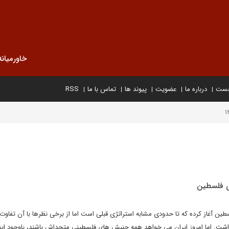
خاورمیانه
خست
درباره ما
عضویت
پیوند ها
تماس با ما
RSS
ژی فلسطین
طین آغاز کرده که تا حدودی مشابه استراتژی قبلی است اما از برخی نظرها با آن تفاوت 
داشت. اما امروز ایران می خواهد همه جنبش های فلسطینی متحداش باشند، باوجود این