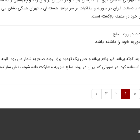
برخی از ناظران بر این اعتقادند که اظهاراتی که جان کری در کنفرانس ژنو 2 و در داووس بر زبان راند و چیزها
ه تا دخالت ایران در سوریه و مذاکرات بر سر توافق هسته ای با تهران همگی نشان می 
خود در منطقه بازگشته است.
کت در روند صلح
ریه خود را داشته باشد
، کوته بینانه، غیر واقع بینانه و حتی یک تهدید برای روند صلح به شمار می رود. البته تن
 استفاده کرد، در صورتی که ایران در روند صلح سوریه مشارکت داده شود، نقش سازنده 
»
3
2
1
«
ا