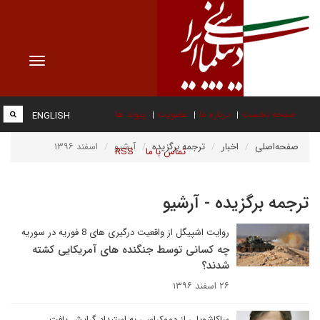
Toggle
vigation
صفحه نخست
درباره ما
عضویت
پیوند ها
ENGLISH
صفحه‌اصلی
اخبار
ترجمه برگزیده
آرشیو
اسفند ۱۳۹۶
تماس با ما
RSS
ترجمه برگزیده - آرشیو
روایت اشپیگل از واقعیت درگیری های 8 فوریه در سوریه
چه کسانی توسط جنگنده های آمریکایی کشته
شدند؟
۲۶ اسفند ۱۳۹۶
ساکاشویلی از دموکراسی به استبداد گرایش یافت