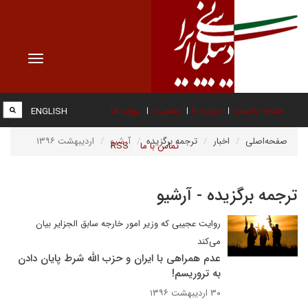
Toggle
vigation
صفحه نخست
درباره ما
عضویت
پیوند ها
ENGLISH
صفحه‌اصلی
اخبار
ترجمه برگزیده
آرشیو
اردیبهشت ۱۳۹۶
تماس با ما
RSS
ترجمه برگزیده - آرشیو
روایت عجیبی که وزیر امور خارجه سابق الجزایر بیان
می‌کند
عدم همراهی با ایران و حزب الله شرط پایان دادن
به تروریسم!
۳۰ اردیبهشت ۱۳۹۶