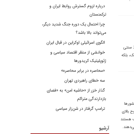
درباره لزوم گسترش روابط ایران و
ترکمنستان
چرا احتمال یک دوره جنگ شدید دیگر،
می‌تواند بالا باشد؟
الگوی اسرائیلی اوکراین در قبال ایران
ذ سنتی
خوانشی از منظر اقتصاد سیاسی و
ک، بلکه
ژئوپلیتیک کریدورها
«محاصره در برابر محاصره»
سه خطای راهبردی تهران
گذار خزر از «حاشیه امن» به «فضای
بازدارندگی متراکم
شورها
ترامپ گرفتار در شن‌زار سیاسی
ح بالای
گ هستند
‌دهند.
آرشیو