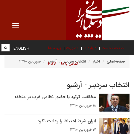
Toggle
vigation
صفحه نخست
درباره ما
عضویت
پیوند ها
ENGLISH
صفحه‌اصلی
اخبار
انتخاب سردبیر
آرشیو
فروردین ۱۳۹۰
تماس با ما
RSS
انتخاب سردبیر - آرشیو
مخالفت ترکیه با حضور نظامی غرب در منطقه
۱۸ فروردین ۱۳۹۰
ایران شرط احتیاط را رعایت نکرد
۱۷ فروردین ۱۳۹۰