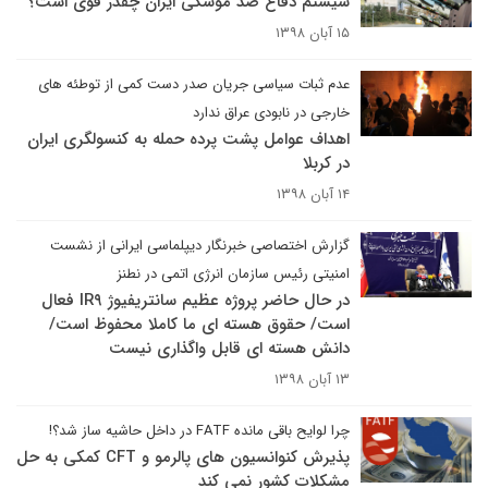
سیستم دفاع ضد موشکی ایران چقدر قوی است؟
۱۵ آبان ۱۳۹۸
عدم ثبات سیاسی جریان صدر دست کمی از توطئه های
خارجی در نابودی عراق ندارد
اهداف عوامل پشت پرده حمله به کنسولگری ایران
در کربلا
۱۴ آبان ۱۳۹۸
گزارش اختصاصی خبرنگار دیپلماسی ایرانی از نشست
امنیتی رئیس سازمان انرژی اتمی در نطنز
در حال حاضر پروژه عظیم سانتریفیوژ IR۹ فعال
است/ حقوق هسته ای ما کاملا محفوظ است/
دانش هسته ای قابل واگذاری نیست
۱۳ آبان ۱۳۹۸
چرا لوایح باقی مانده FATF در داخل حاشیه ساز شد؟!
پذیرش کنوانسیون های پالرمو و CFT کمکی به حل
مشکلات کشور نمی کند