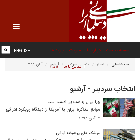
Toggle
vigation
صفحه نخست
درباره ما
عضویت
پیوند ها
ENGLISH
صفحه‌اصلی
اخبار
انتخاب سردبیر
آرشیو
آبان ۱۳۹۸
تماس با ما
RSS
انتخاب سردبیر - آرشیو
چرا ایران به غرب بی اعتماد است
موانع مذاکره ایران با آمریکا از دیدگاه رویکرد ادراکی
۱۵ آبان ۱۳۹۸
موشک های پیشرفته ایرانی