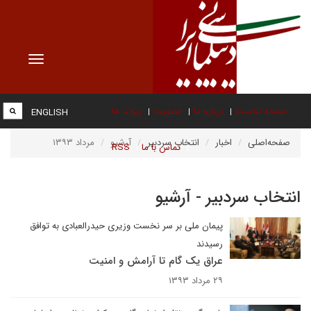
Toggle
vigation
صفحه نخست
درباره ما
عضویت
پیوند ها
ENGLISH
صفحه‌اصلی
اخبار
انتخاب سردبیر
آرشیو
مرداد ۱۳۹۳
تماس با ما
RSS
انتخاب سردبیر - آرشیو
پیمان ملی بر سر نخست وزیری حیدرالعبادی به توافق
رسیدند
عراق یک گام تا آرامش و امنیت
۲۹ مرداد ۱۳۹۳