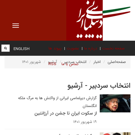
Toggle
vigation
صفحه نخست
درباره ما
عضویت
پیوند ها
ENGLISH
صفحه‌اصلی
اخبار
انتخاب سردبیر
آرشیو
شهریور ۱۴۰۱
تماس با ما
RSS
انتخاب سردبیر - آرشیو
گزارش دیپلماسی ایرانی از واکنش ها به مرگ ملکه
انگلستان
از سکوت ایران تا جشن در آرژانتین
۱۹ شهریور ۱۴۰۱