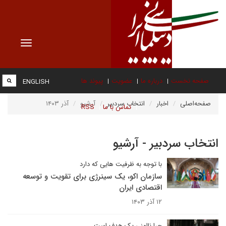
Toggle
vigation
صفحه نخست
درباره ما
عضویت
پیوند ها
ENGLISH
صفحه‌اصلی
اخبار
انتخاب سردبیر
آرشیو
آذر ۱۴۰۳
تماس با ما
RSS
انتخاب سردبیر - آرشیو
با توجه به ظرفیت هایی که دارد
سازمان اکو، یک سینرژی برای تقویت و توسعه
اقتصادی ایران
۱۲ آذر ۱۴۰۳
چرا ناامنی یک هدف است