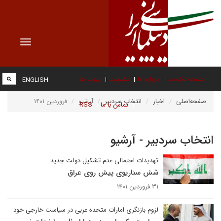
Toggle
vigation
صفحه نخست
درباره ما
عضویت
پیوند ها
ENGLISH
صفحه‌اصلی
اخبار
انتخاب سردبیر
آرشیو
فروردین ۱۴۰۱
تماس با ما
RSS
انتخاب سردبیر - آرشیو
تهدیدات احتمالی عدم تشکیل دولت جدید
شش سناریوی پیش روی عراق
۳۱ فروردین ۱۴۰۱
لزوم بازنگری امارات متحده عربی در سیاست خارجی خود