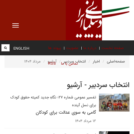
Toggle
vigation
صفحه نخست
درباره ما
عضویت
پیوند ها
ENGLISH
صفحه‌اصلی
اخبار
انتخاب سردبیر
آرشیو
مرداد ۱۴۰۴
تماس با ما
RSS
انتخاب سردبیر - آرشیو
تفسیر عمومی شماره ۲۷؛ نگاهِ جدید کمیته حقوق کودک
برای نسل آینده
گامی به سوی عدالت برای کودکان
۱۲ مرداد ۱۴۰۴