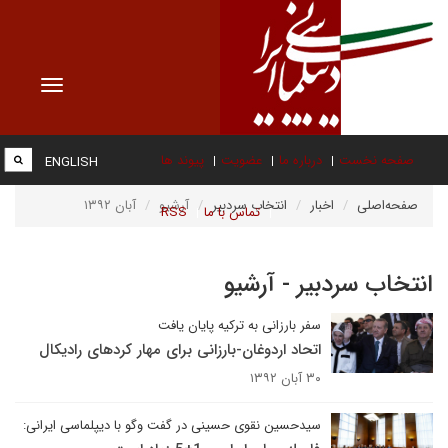
Toggle
vigation
صفحه نخست
درباره ما
عضویت
پیوند ها
ENGLISH
صفحه‌اصلی
اخبار
انتخاب سردبیر
آرشیو
آبان ۱۳۹۲
تماس با ما
RSS
انتخاب سردبیر - آرشیو
سفر بارزانی به ترکیه پایان یافت
اتحاد اردوغان-بارزانی برای مهار کردهای رادیکال
۳۰ آبان ۱۳۹۲
سیدحسین نقوی حسینی در گفت وگو با دیپلماسی ایرانی: