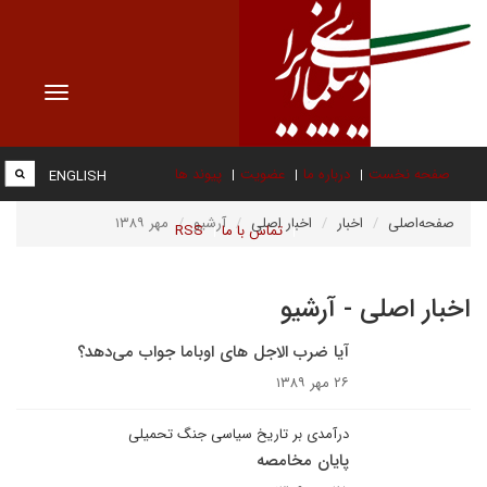
Toggle
vigation
صفحه نخست
درباره ما
عضویت
پیوند ها
ENGLISH
صفحه‌اصلی
اخبار
اخبار اصلی
آرشیو
مهر ۱۳۸۹
تماس با ما
RSS
اخبار اصلی - آرشیو
آيا ضرب الاجل هاى اوباما جواب مى‌دهد؟
۲۶ مهر ۱۳۸۹
درآمدی بر تاریخ سیاسی جنگ تحمیلی
پایان مخامصه