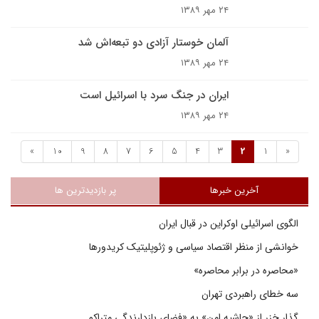
۲۴ مهر ۱۳۸۹
آلمان خوستار آزادی دو تبعه‌اش شد
۲۴ مهر ۱۳۸۹
ايران در جنگ سرد با اسرائيل است
۲۴ مهر ۱۳۸۹
»
10
9
8
7
6
5
4
3
2
1
«
آخرین خبرها
پر بازدیدترین ها
الگوی اسرائیلی اوکراین در قبال ایران
خوانشی از منظر اقتصاد سیاسی و ژئوپلیتیک کریدورها
«محاصره در برابر محاصره»
سه خطای راهبردی تهران
گذار خزر از «حاشیه امن» به «فضای بازدارندگی متراکم