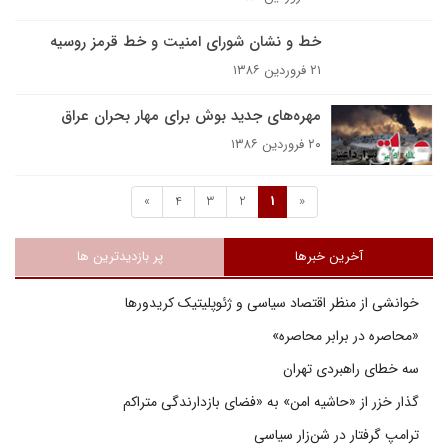
خط و نشان شوراى امنيت و خط قرمز روسيه
۲۱ فروردین ۱۳۸۶
مهره‌هاى جديد بوش براى مهار بحران عراق
۲۰ فروردین ۱۳۸۶
»
4
3
2
1
«
آخرین خبرها
پر بازدیدترین ها
خوانشی از منظر اقتصاد سیاسی و ژئوپلیتیک کریدورها
«محاصره در برابر محاصره»
سه خطای راهبردی تهران
گذار خزر از «حاشیه امن» به «فضای بازدارندگی متراکم
ترامپ گرفتار در شن‌زار سیاسی