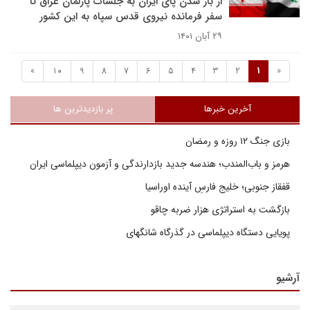
از باز شدن پای ایران به جلسات پارلمان عراق تا
سفر فرمانده نیروی قدس سپاه به این کشور
۲۹ آبان ۱۴۰۱
»
10
9
8
7
6
5
4
3
2
1
«
آخرین خبرها
پر بازدیدترین ها
بازی جنگ ۱۲ روزه و رمضان
هرمز و باب‌المندب؛ هندسه جدید بازدارندگی و آزمون دیپلماسی ایران
قفقاز جنوبی؛ خلیج فارسِ آینده اوراسیا
بازگشت به استراتژی هزار ضربه چاقو
پویایی دستگاه دیپلماسی در گذرگاه شانگهای
آرشیو