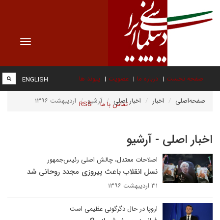
Toggle
vigation
صفحه نخست
درباره ما
عضویت
پیوند ها
ENGLISH
صفحه‌اصلی
اخبار
اخبار اصلی
آرشیو
اردیبهشت ۱۳۹۶
تماس با ما
RSS
اخبار اصلی - آرشیو
اصلاحات معتدل، چالش اصلی رئیس‌جمهور
نسل انقلاب باعث پیروزی مجدد روحانی شد
۳۱ اردیبهشت ۱۳۹۶
اروپا در حال دگرگونی عظیمی است