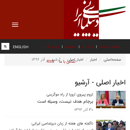
Toggle
vigation
صفحه نخست
درباره ما
عضویت
پیوند ها
ENGLISH
صفحه‌اصلی
اخبار
اخبار اصلی
آرشیو
آذر ۱۳۹۶
تماس با ما
RSS
اخبار اصلی - آرشیو
لزوم پیروی اروپا از راه موگرینی
برجام هدف نیست، وسیله است
۳۰ آذر ۱۳۹۶
ناگفته های هفته از زبان دیپلماسی ایرانی: