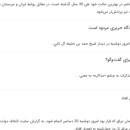
اگر روابط ايران و ترکيه در حال حاضر در بهترين حالت خود طى 30 سال گذشته است، در مقابل روابط ايران و ع
ز پرتنش‌‌تر مى‌شود.
گاه حريرى مردود است
مروز دوشنبه در ديدار شيخ حمد بن خليفه آل ثاني...
راى گفت‌وگو؟
کرات به چشم «مذاکره» به معنی ...
افتاد
معرفى کابينه نورى مالکى به پارلمان عراق که قرار بود امروز دوشنبه 20 دسامبر انجام شود، به گزارش سايت ائ
اق تا روز چهارشنبه به تعويق افتاد.