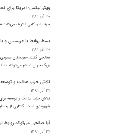
ويکى‌ليکس: امريکا براى تح
۳۰ آذر ۱۳۸۹
طرف امریکایی اعتراف می‌کند: هن
بسط روابط با عربستان و با
۳۰ آذر ۱۳۸۹
صالحى گفت: «عربستان سعودى است
بزرگ جهان اسلام مى‌توانند به 
تلاش حزب عدالت و توسعه ب
۲۹ آذر ۱۳۸۹
تلاش حزب عدالت و توسعه برای گ
شهروندی است. گفتارى از رحمان ق
آيا صالحى مى‌تواند روابط ا
۲۹ آذر ۱۳۸۹