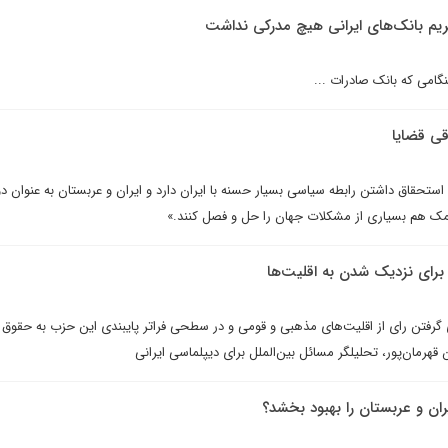
ريم بانک‌هاى ايرانى هيچ مدرکى نداشت
گامی که بانک صادرات ...
قى قضايا
حقاق داشتن رابطه سياسى بسيار حسنه با ايران دارد و ايران و عربستان به عنوان د
کمک هم بسيارى از مشکلات جهان را حل و فصل کنند.»
رای نزديک شدن به اقليت‌ها
رفتن رای از اقلیت‌های مذهبی و قومی و در سطحی فراتر پایبندی این حزب به حقوق بر
هرمان‌پور، تحليلگر مسائل بین‌الملل براى ديپلماسى ايرانى
يران و عربستان را بهبود بخشد؟