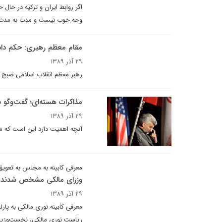
وجه خوب نيست و مدت به مدت ني
مقام معظم رهبرى: حکم داد
۲۹ آذر ۱۳۸۹
رهبر معظم انقلاب اسلامى صبح ا
مذاکرات هسته‌اى؛ گفت‌وگو ب
۲۹ آذر ۱۳۸۹
آنچه اهمیت دارد این است که مذ
معرفى کابينه به مجلس به تعويق 
وزراى مالکى مشخص شدند
۲۹ آذر ۱۳۸۹
رياست نورى مالکى، نخست‌وزير عر