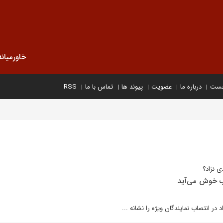
خاورمیانه
خست
درباره ما
عضویت
پیوند ها
تماس با ما
RSS
ى نژاد؟
ب خوش مى‌آيد
ر انتصاب نمايندگان ويژه را نشانه ...