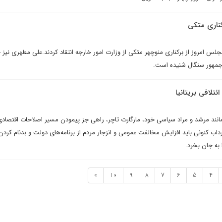
ناری متکی
نمايندگان مجلس امروز از برکنارى منوچهر متکى از وزارت امور خارجه انتقاد کردند.علی مطهری نیز 
جمهور سنگال شنیده است.
تلافی بريتانيا
مانند مرشد و مراد سیاسی خود، مارگارت تاچر، راهی جز پیمودن مسیر اصلاحات اقتصادی
داب کنونی باید افزایش مخالفت عمومی‌ و انزجار مردم از برنامه‌های دولت و بدنام کردن
به جان بخرد.
»
10
9
8
7
6
5
4