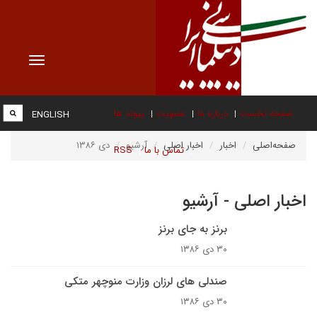
Toggle
vigation
صفحه نخست
درباره ما
عضویت
پیوند ها
ENGLISH
صفحه‌اصلی
اخبار
اخبار اصلی
آرشیو
دی ۱۳۸۶
تماس با ما
RSS
اخبار اصلی - آرشیو
برنز به جاى برنز
۳۰ دی ۱۳۸۶
صندلى هاى لرزان وزارت منوچهر متکى
۳۰ دی ۱۳۸۶