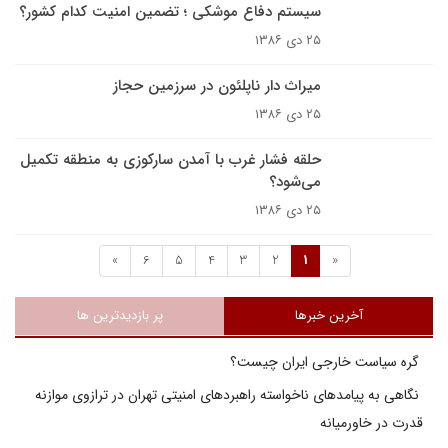
سیستم دفاع موشکی ؛ تضمین امنیت کدام کشور؟
۲۵ دی ۱۳۸۶
ميراث دار ناپلئون در سرزمين حجاز
۲۵ دی ۱۳۸۶
حلقه فشار غرب با آمدن سارکوزى به منطقه تکميل
مى‌شود؟
۲۵ دی ۱۳۸۶
»
6
5
4
3
2
1
«
آخرین خبرها
پر بازدیدترین ها
گره سیاست خارجی ایران چیست؟
نگاهی به پیامدهای ناخواسته راهبردهای امنیتی تهران در ترازوی موازنه
قدرت در خاورمیانه