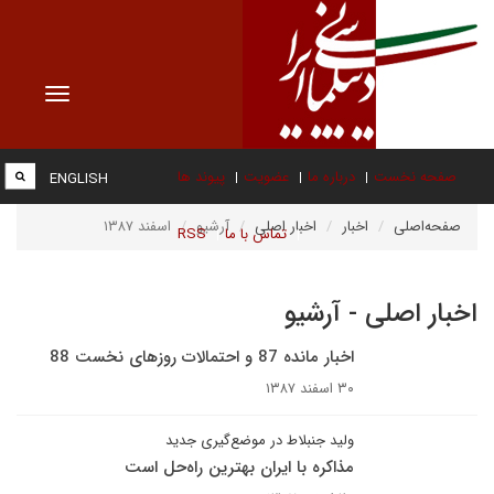
Toggle
vigation
صفحه نخست
درباره ما
عضویت
پیوند ها
ENGLISH
صفحه‌اصلی
اخبار
اخبار اصلی
آرشیو
اسفند ۱۳۸۷
تماس با ما
RSS
اخبار اصلی - آرشیو
اخبار مانده 87 و احتمالات روزهای نخست 88
۳۰ اسفند ۱۳۸۷
ولید جنبلاط در موضع‌گیری جدید
مذاکره با ايران بهترين راه‌حل است