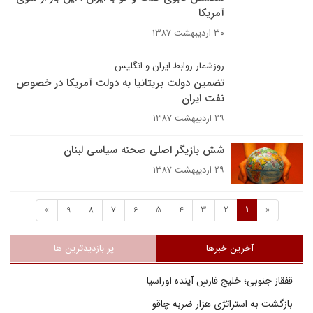
آمریکا
۳۰ اردیبهشت ۱۳۸۷
روزشمار روابط ايران و انگليس
تضمين دولت بريتانيا به دولت آمريکا در خصوص
نفت ايران
۲۹ اردیبهشت ۱۳۸۷
شش بازيگر اصلى صحنه سياسى لبنان
۲۹ اردیبهشت ۱۳۸۷
»
9
8
7
6
5
4
3
2
1
«
آخرین خبرها
پر بازدیدترین ها
قفقاز جنوبی؛ خلیج فارسِ آینده اوراسیا
بازگشت به استراتژی هزار ضربه چاقو