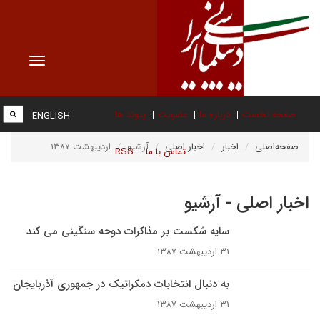
Toggle
vigation
صفحه نخست
درباره ما
عضویت
پیوند ها
ENGLISH
صفحه‌اصلی
اخبار
اخبار اصلی
آرشیو
اردیبهشت ۱۳۸۷
تماس با ما
RSS
اخبار اصلی - آرشیو
سايه شکست بر مذاکرات دوحه سنگينى مى کند
۳۱ اردیبهشت ۱۳۸۷
به دنبال انتخابات دمکراتیک در جمهوری آذربایجان
۳۱ اردیبهشت ۱۳۸۷