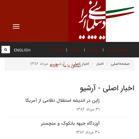
Toggle
vigation
صفحه نخست
درباره ما
عضویت
پیوند ها
ENGLISH
صفحه‌اصلی
اخبار
اخبار اصلی
آرشیو
مرداد ۱۳۸۶
تماس با ما
RSS
اخبار اصلی - آرشیو
ژاپن در اندیشه استقلال نظامی از آمریکا
۳۱ مرداد ۱۳۸۶
آوردگاه جبهه بانکوک و منچستر
۳۰ مرداد ۱۳۸۶