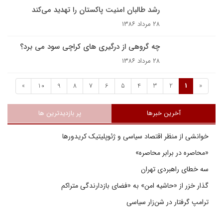
رشد طالبان امنيت پاکستان را تهديد مى‌کند
۲۸ مرداد ۱۳۸۶
چه گروهی از درگیری های کراچی سود می برد؟
۲۸ مرداد ۱۳۸۶
»
10
9
8
7
6
5
4
3
2
1
«
آخرین خبرها
پر بازدیدترین ها
خوانشی از منظر اقتصاد سیاسی و ژئوپلیتیک کریدورها
«محاصره در برابر محاصره»
سه خطای راهبردی تهران
گذار خزر از «حاشیه امن» به «فضای بازدارندگی متراکم
ترامپ گرفتار در شن‌زار سیاسی