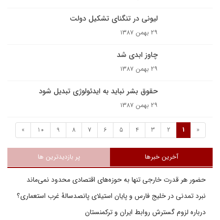
ليونى در تنگناى تشکيل دولت
۲۹ بهمن ۱۳۸۷
چاوز ابدی شد
۲۹ بهمن ۱۳۸۷
حقوق بشر نبايد به ايدئولوژى تبديل شود
۲۹ بهمن ۱۳۸۷
»
10
9
8
7
6
5
4
3
2
1
«
آخرین خبرها
پر بازدیدترین ها
حضور هر قدرت خارجی تنها به حوزه‌های اقتصادی محدود نمی‌ماند
نبرد تمدنی در خلیج فارس و پایان استیلای پانصدسالۀ غرب استعماری؟
درباره لزوم گسترش روابط ایران و ترکمنستان