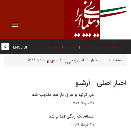
Toggle
vigation
صفحه نخست
درباره ما
عضویت
پیوند ها
ENGLISH
صفحه‌اصلی
اخبار
اخبار اصلی
آرشیو
خرداد ۱۳۸۹
تماس با ما
RSS
اخبار اصلی - آرشیو
مرز ترکيه و عراق باز هم ملتهب شد
۳۱ خرداد ۱۳۸۹
عبدالمالک ريگى اعدام شد
۳۱ خرداد ۱۳۸۹