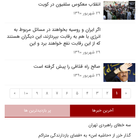
انقلاب معکوس سلفیون در کویت
۲۹ شهریور ۱۳۹۰
اگر ایران و روسیه بخواهند در مسائل مربوط به
انرژی با هم به رقابت بپردازند، این دیگران هستند
که از این رقابت نفع خواهند برد و این
۲۹ شهریور ۱۳۹۰
صالح راه قذافی را پیش گرفته است
۲۹ شهریور ۱۳۹۰
»
10
9
8
7
6
5
4
3
2
1
«
آخرین خبرها
پر بازدیدترین ها
سه خطای راهبردی تهران
گذار خزر از «حاشیه امن» به «فضای بازدارندگی متراکم