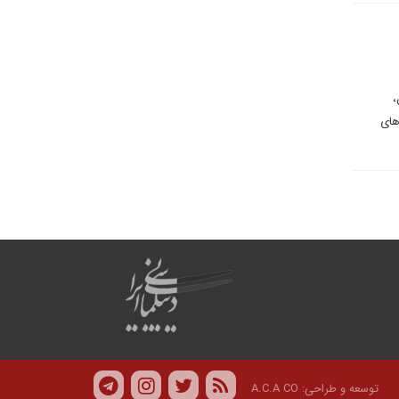
،
های
توسعه و طراحی:
A.C.A CO