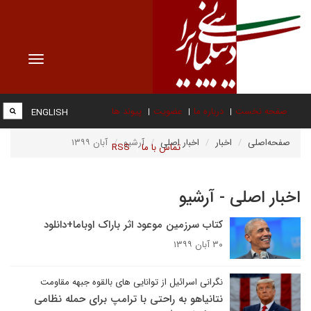
Toggle
vigation
صفحه نخست
درباره ما
عضویت
پیوند ها
ENGLISH
صفحه‌اصلی
اخبار
اخبار اصلی
آرشیو
آبان ۱۳۹۹
تماس با ما
RSS
اخبار اصلی - آرشیو
کتاب سرزمین موعود اثر باراک اوباما+دانلود
۳۰ آبان ۱۳۹۹
نگرانی اسرائیل از توانایی های بالقوه جبهه مقاومت
نتانیاهو به راحتی با ترامپ برای حمله نظامی