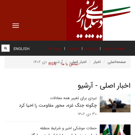
Toggle
vigation
صفحه نخست
درباره ما
عضویت
پیوند ها
ENGLISH
صفحه‌اصلی
اخبار
اخبار اصلی
آرشیو
دی ۱۴۰۲
تماس با ما
RSS
اخبار اصلی - آرشیو
نبردی برای تغییر همه معادلات
چگونه جنگ غزه، محور مقاومت را احیا کرد
۳۰ دی ۱۴۰۲
حملات موشکی اخیر و شرایط منطقه