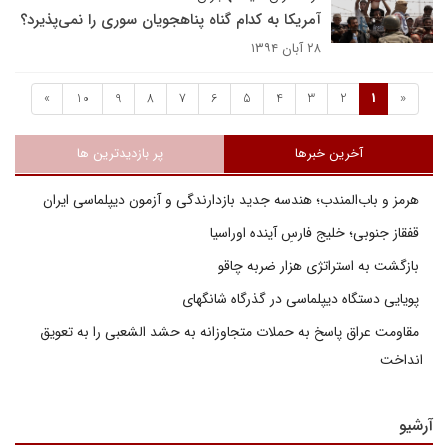
آمریکا به کدام گناه پناهجویان سوری را نمی‌پذیرد؟
۲۸ آبان ۱۳۹۴
»
10
9
8
7
6
5
4
3
2
1
«
آخرین خبرها
پر بازدیدترین ها
هرمز و باب‌المندب؛ هندسه جدید بازدارندگی و آزمون دیپلماسی ایران
قفقاز جنوبی؛ خلیج فارسِ آینده اوراسیا
بازگشت به استراتژی هزار ضربه چاقو
پویایی دستگاه دیپلماسی در گذرگاه شانگهای
مقاومت عراق پاسخ به حملات متجاوزانه به حشد الشعبی را به تعویق
انداخت
آرشیو