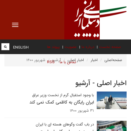
Toggle
vigation
صفحه نخست
درباره ما
عضویت
پیوند ها
ENGLISH
صفحه‌اصلی
اخبار
اخبار اصلی
آرشیو
شهریور ۱۴۰۰
تماس با ما
RSS
اخبار اصلی - آرشیو
با وجود استقبال گرم از نخست وزیر عراق
ایران رایگان به کاظمی کمک نمی کند
۳۱ شهریور ۱۴۰۰
در باب گفت وگوهای هسته ای با ایران