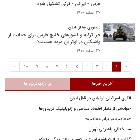
عربی - ایرانی - ترکی تشکیل شود
۲۷ اسفند ۱۴۰۰
دلخوری ها از بایدن
چرا ترکیه و کشورهای خلیج فارس برای حمایت از
واشنگتن در اوکراین مردد هستند؟
۲۷ اسفند ۱۴۰۰
»
10
9
8
7
6
5
4
3
2
1
«
آخرین خبرها
پر بازدیدترین ها
الگوی اسرائیلی اوکراین در قبال ایران
خوانشی از منظر اقتصاد سیاسی و ژئوپلیتیک کریدورها
«محاصره در برابر محاصره»
سه خطای راهبردی تهران
گذار خزر از «حاشیه امن» به «فضای بازدارندگی متراکم